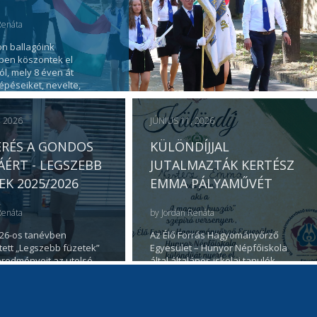
Renáta
n ballagóink
pen köszöntek el
ól, mely 8 éven át
lépéseiket, nevelte,
ket.…
, 2026
JÚNIUS 11, 2026
ERÉS A GONDOS
KÜLÖNDÍJJAL
ÉRT - LEGSZEBB
JUTALMAZTÁK KERTÉSZ
EK 2025/2026
EMMA PÁLYAMŰVÉT
Renáta
by
Jordan Renáta
026-os tanévben
Az Élő Forrás Hagyományőrző
ett „Legszebb füzetek”
Egyesület – Hunyor Népfőiskola
redményeit az utolsó
által általános iskolai tanulók
napon hirdették ki a…
részére meghirdetett országos…