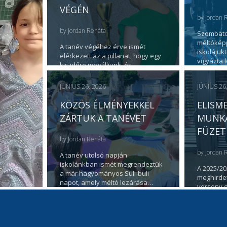
VÉGÉN
by
Jordan 
by
Jordan Renáta
Szombato
méltókép
A tanév végéhez érve ismét
iskolájukt
elérkezett az a pillanat, hogy egy
vigyázta 
kis időre megálljunk, és…
oktatta ő
JÚNIUS 26, 2026
JÚNIUS 26
KÖZÖS ÉLMÉNYEKKEL
ELISM
ZÁRTUK A TANÉVET
MUNKÁ
FÜZET
by
Jordan Renáta
by
Jordan 
A tanév utolsó napján
iskolánkban ismét megrendeztük
A 2025/2
a már hagyományos Suli-buli
meghirdet
napot, amely méltó lezárása…
verseny e
tanítási 