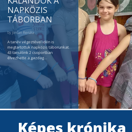
KALANDOK A
NAPKÖZIS
TÁBORBAN
by
Jordan Renáta
A tanév végeztével idén is
megtartottuk napközis táborunkat.
43 tanulónk 2 csoportban
élvezhette a gazdag…
Képes krónika