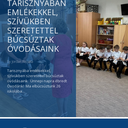
TARISZNYÁBAN
EMLÉKEKKEL,
SZÍVÜKBEN
SZERETETTEL
BÚCSÚZTAK
ÓVODÁSAINK
by
Jordan Renáta
Tarisznyába emlékekkel,
szívükben szeretettel búcsúztak
óvódásaink Ünnepi napra ébredt
Óvodánk! Ma elbúcsúztunk 26
iskolába…