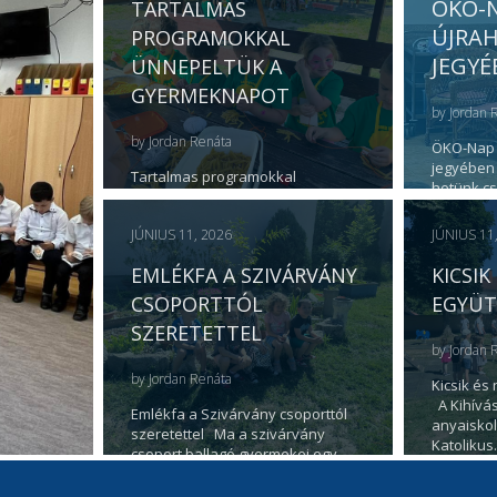
ÖKO-N
TARTALMAS
ÚJRA
PROGRAMOKKAL
JEGYÉ
ÜNNEPELTÜK A
GYERMEKNAPOT
by
Jordan 
by
Jordan Renáta
ÖKO-Nap 
jegyében
Tartalmas programokkal
hetünk c
ünnepeltük a Gyermeknapot
volt. Eze
Igazán tartalmas volt a mai
JÚNIUS 11, 2026
JÚNIUS 11
Gyermeknap intézményünkben! 8
állomáson…
EMLÉKFA A SZIVÁRVÁNY
KICSIK
CSOPORTTÓL
EGYÜT
SZERETETTEL
by
Jordan 
by
Jordan Renáta
Kicsik és
A Kihívás
Emlékfa a Szivárvány csoporttól
anyaiskol
szeretettel Ma a szivárvány
Katoliku
csoport ballagó gyermekei egy
tatárjuhar fát…