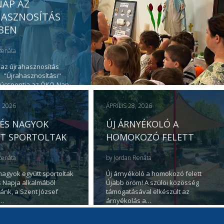
AP AZ
HASZNOSÍTÁS
BEN
Renáta
az újrahasznosítás
 "Újrahasznosítási"
súcspontja az ÖKO-Nap
n a napon kerültek…
, 2026
ÁPRILIS 28, 2026
 ÉS NAGYOK
ÚJ ÁRNYÉKOLÓ A
T SPORTOLTAK
HOMOKOZÓ FELETT
Renáta
by
Jordan Renáta
 nagyok együtt sportoltak
Új árnyékoló a homokozó felett
 Napja alkalmából
Újabb öröm! A szülöi közösség
ánk, a Szent József
támogatásával elkészült az
s…
árnyékolás a…