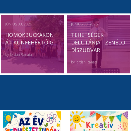
JÚNIUS 03, 2026
JÚNIUS 03, 2026
HOMOKBUCKÁKON
TEHETSÉGEK
ÁT KUNFEHÉRTÓIG
DÉLUTÁNJA - ZENÉLŐ
DÍSZUDVAR
by
Jordan Renáta
by
Jordan Renáta