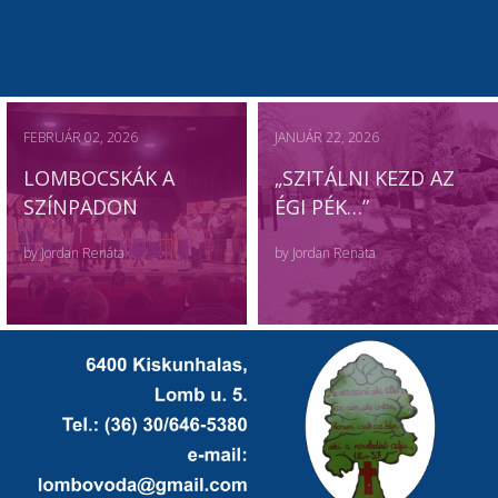
FEBRUÁR 02, 2026
JANUÁR 22, 2026
LOMBOCSKÁK A
„SZITÁLNI KEZD AZ
SZÍNPADON
ÉGI PÉK…”
by
Jordan Renáta
by
Jordan Renáta