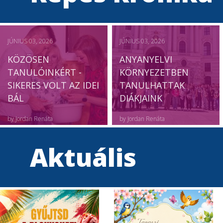
JÚNIUS 03, 2026
JÚNIUS 03, 2026
KÖZÖSEN
ANYANYELVI
TANULÓINKÉRT -
KÖRNYEZETBEN
SIKERES VOLT AZ IDEI
TANULHATTAK
BÁL
DIÁKJAINK
by
Jordan Renáta
by
Jordan Renáta
Aktuális