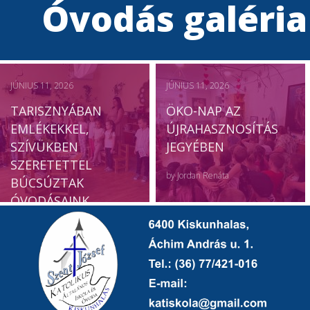
Óvodás galéria
JÚNIUS 11, 2026
JÚNIUS 11, 2026
TARISZNYÁBAN
ÖKO-NAP AZ
EMLÉKEKKEL,
ÚJRAHASZNOSÍTÁS
SZÍVÜKBEN
JEGYÉBEN
SZERETETTEL
by
Jordan Renáta
BÚCSÚZTAK
ÓVODÁSAINK
by
Jordan Renáta