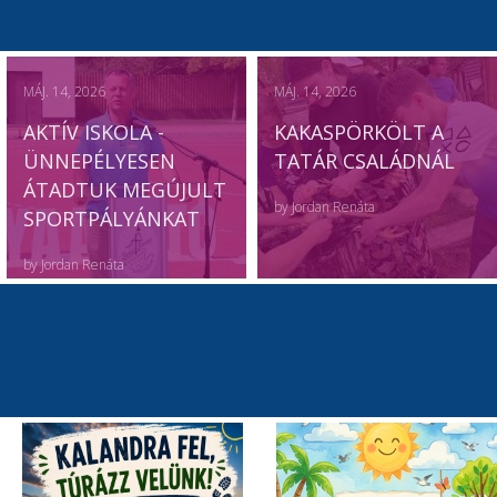
MÁJ. 14, 2026
MÁJ. 14, 2026
AKTÍV ISKOLA -
KAKASPÖRKÖLT A
ÜNNEPÉLYESEN
TATÁR CSALÁDNÁL
ÁTADTUK MEGÚJULT
by
Jordan Renáta
SPORTPÁLYÁNKAT
by
Jordan Renáta