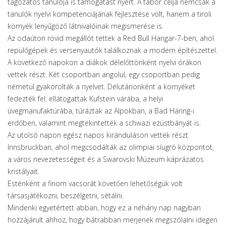
tagozatos tanulója is támogatást nyert. A tábor célja nemcsak a
tanulók nyelvi kompetenciájának fejlesztése volt, hanem a tiroli
környék lenyűgöző látnivalóinak megismerése is.
Az odaúton rövid megállót tettek a Red Bull Hangar-7-ben, ahol
repülőgépek és versenyautók találkoznak a modern építészettel.
A következő napokon a diákok délelőttönként nyelvi órákon
vettek részt. Két csoportban angolul, egy csoportban pedig
németül gyakorolták a nyelvet. Délutánonként a környéket
fedezték fel: ellátogattak Kufstein várába, a helyi
üvegmanufaktúrába, túráztak az Alpokban, a Bad Häring-i
erdőben, valamint megtekintették a schwazi ezüstbányát is.
Az utolsó napon egész napos kiránduláson vettek részt
Innsbruckban, ahol megcsodálták az olimpiai síugró központot,
a város nevezetességeit és a Swarovski Múzeum káprázatos
kristályait.
Esténként a finom vacsorát követően lehetőségük volt
társasjátékozni, beszélgetni, sétálni.
Mindenki egyetértett abban, hogy ez a néhány nap nagyban
hozzájárult ahhoz, hogy bátrabban merjenek megszólalni idegen