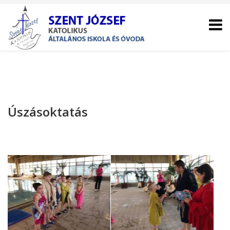
Úszásoktatás