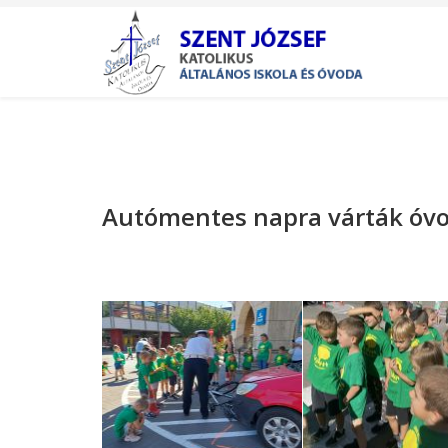
Autómentes napra várták óvo